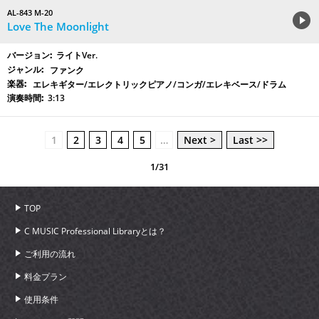
AL-843 M-20
Love The Moonlight
ライトVer.
ファンク
エレキギター/エレクトリックピアノ/コンガ/エレキベース/ドラム
3:13
1
2
3
4
5
…
Next >
Last >>
1/31
TOP
C MUSIC Professional Libraryとは？
ご利用の流れ
料金プラン
使用条件