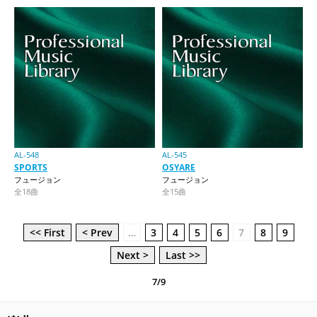
AL-548
AL-545
SPORTS
OSYARE
フュージョン
フュージョン
全18曲
全15曲
<< First
< Prev
…
3
4
5
6
7
8
9
Next >
Last >>
7/9