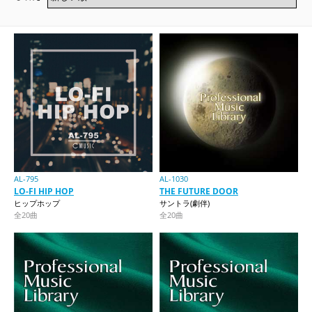
AL-795
AL-1030
LO-FI HIP HOP
THE FUTURE DOOR
ヒップホップ
サントラ(劇伴)
全20曲
全20曲