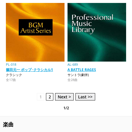
PL-018
AL-689
篠田元一 ポップ･クラシカル1
A BATTLE RAGES
クラシック
サントラ(劇伴)
全17曲
全28曲
1
2
Next >
Last >>
1/2
楽曲