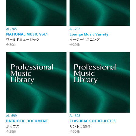
AL-705
AL-702
NATIONAL MUSIC Vol.1
Lounge Music Variety
ワールドミュージック
イージーリスニング
全30曲
全29曲
AL-699
AL-698
PATRIOTIC DOCUMENT
FLASHBACK OF ATHLETES
ポップス
サントラ(劇伴)
全28曲
全30曲