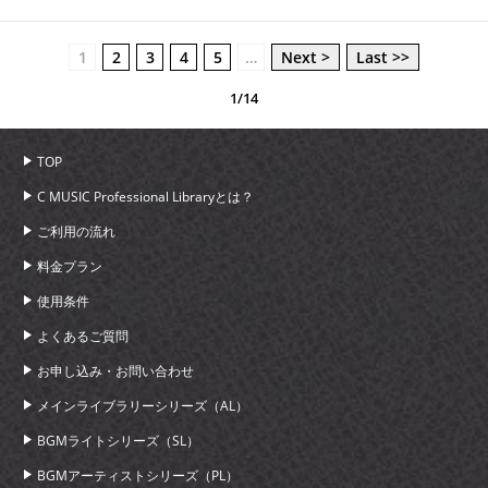
1
2
3
4
5
…
Next >
Last >>
1/14
TOP
C MUSIC Professional Libraryとは？
ご利用の流れ
料金プラン
使用条件
よくあるご質問
お申し込み・お問い合わせ
メインライブラリーシリーズ（AL）
BGMライトシリーズ（SL）
BGMアーティストシリーズ（PL）