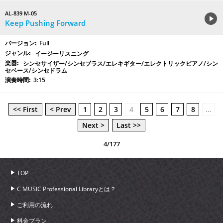
AL-839 M-05
Keep Pushing Forward
Full
イージーリスニング
シンセサイザー/シンセブラス/エレキギター/エレクトリックピアノ/シン
セベース/シンセドラム
3:15
<< First
< Prev
1
2
3
4
5
6
7
8
…
Next >
Last >>
4/177
TOP
C MUSIC Professional Libraryとは？
ご利用の流れ
料金プラン