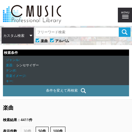
カスタム検索
楽曲
アルバム
検索条件
ジャンル
楽器
シンセサイザー
テンポ
音楽イメージ
キー
条件を変えて再検索
楽曲
検索結果：4411件
表示件数
30件
50件
100件