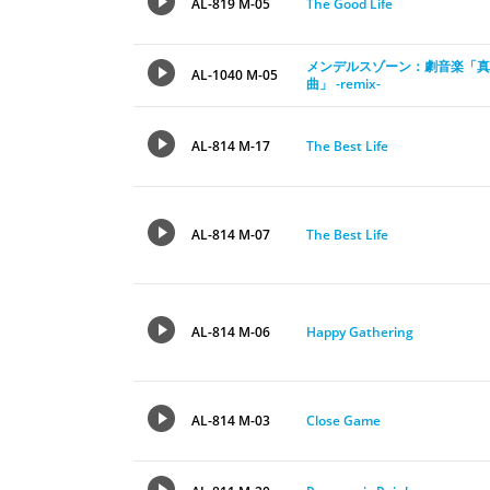
AL-819 M-05
The Good Life
メンデルスゾーン：劇音楽「真
AL-1040 M-05
曲」 -remix-
AL-814 M-17
The Best Life
AL-814 M-07
The Best Life
AL-814 M-06
Happy Gathering
AL-814 M-03
Close Game