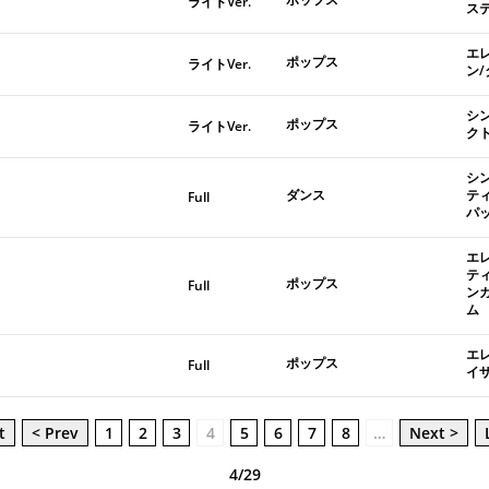
ライトVer.
ス
エ
ポップス
ライトVer.
ン
シ
ポップス
ライトVer.
ク
シ
ダンス
テ
Full
パ
エ
テ
ポップス
Full
ン
ム
エ
ポップス
Full
イ
t
< Prev
1
2
3
4
5
6
7
8
…
Next >
4/29