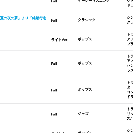
イージーリスニング
ク
Full
ド
シ
夏の夜の夢」より「結婚行進
クラシック
Full
ク
ト
ポップス
ア
ライトVer.
ブ
ト
ア
ポップス
Full
ハ
ラ
ト
タ
ポップス
Full
コ
ド
ト
ジャズ
リ
Full
ス/
シ
ポップス