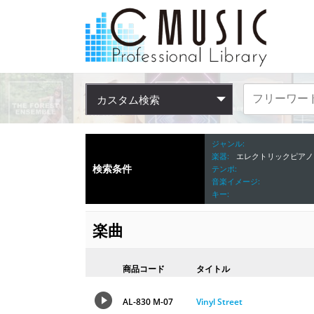
カスタム検索
ジャンル
楽器
エレクトリックピアノ
検索条件
テンポ
音楽イメージ
キー
楽曲
商品コード
タイトル
AL-830 M-07
Vinyl Street