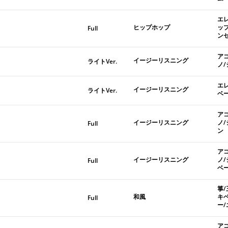
エ
ヒップホップ
ッ
Full
ン
ア
イージーリスニング
ライトVer.
ノ
エ
イージーリスニング
ライトVer.
ベ
ア
イージーリスニング
ノ
Full
ン
ア
イージーリスニング
ノ
Full
ベ
箏/
和風
キ
Full
ー
ア