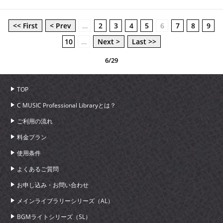
<< First
< Prev
…
2
3
4
5
6
7
8
9
10
…
Next >
Last >>
6/29
TOP
C MUSIC Professional Libraryとは？
ご利用の流れ
料金プラン
使用条件
よくあるご質問
お申し込み・お問い合わせ
メインライブラリーシリーズ（AL）
BGMライトシリーズ（SL）