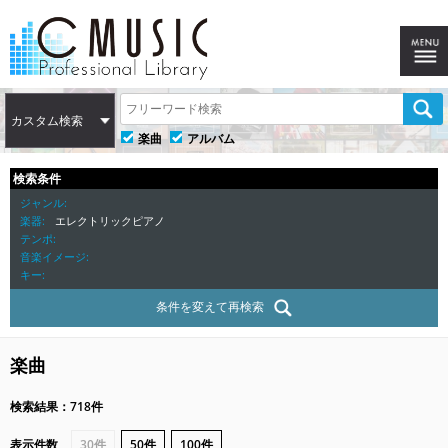
カスタム検索
楽曲
アルバム
検索条件
ジャンル
楽器
エレクトリックピアノ
テンポ
音楽イメージ
キー
条件を変えて再検索
楽曲
検索結果：718件
表示件数
30件
50件
100件