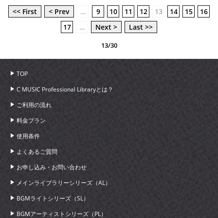
<< First
< Prev
…
9
10
11
12
13
14
15
16
17
…
Next >
Last >>
13/30
TOP
C MUSIC Professional Libraryとは？
ご利用の流れ
料金プラン
使用条件
よくあるご質問
お申し込み・お問い合わせ
メインライブラリーシリーズ（AL）
BGMライトシリーズ（SL）
BGMアーティストシリーズ（PL）