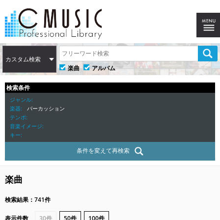
カスタム検索
楽曲
アルバム
検索条件
ジャンル
楽器
パーカッション
テンポ
音楽イメージ
キー
条件を変えて再検索
楽曲
検索結果：741件
表示件数
30件
50件
100件