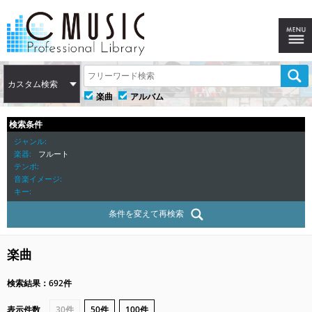
カスタム検索
楽曲
アルバム
検索条件
ジャンル
楽器
フルート
テンポ
音楽イメージ
キー
条件を変えて再検索
楽曲
検索結果：692件
表示件数
30件
50件
100件