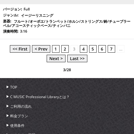
Full
イージーリスニング
フルート/オーボエ/トランペット/ホルン/ストリングス/鈴/チューブラー
ベル/アコースティックベース/ティンパニ
3:16
<< First
< Prev
1
2
3
4
5
6
7
…
Next >
Last >>
3/28
TOP
C MUSIC Professional Libraryとは？
ご利用の流れ
料金プラン
使用条件