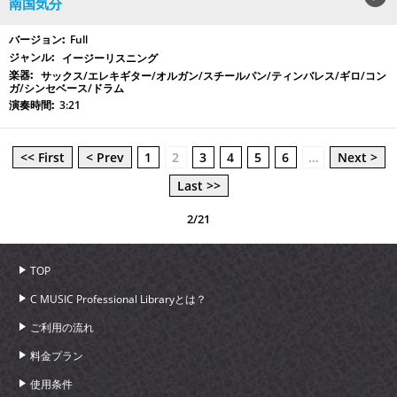
南国気分
Full
イージーリスニング
サックス/エレキギター/オルガン/スチールパン/ティンバレス/ギロ/コン
ガ/シンセベース/ドラム
3:21
<< First
< Prev
1
2
3
4
5
6
…
Next >
Last >>
2/21
TOP
C MUSIC Professional Libraryとは？
ご利用の流れ
料金プラン
使用条件