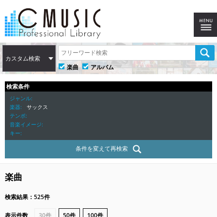
カスタム検索
楽曲
アルバム
検索条件
ジャンル
楽器
サックス
テンポ
音楽イメージ
キー
条件を変えて再検索
楽曲
検索結果：525件
表示件数
30件
50件
100件