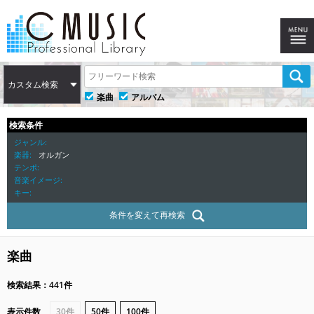
カスタム検索
楽曲
アルバム
検索条件
ジャンル
楽器
オルガン
テンポ
音楽イメージ
キー
条件を変えて再検索
楽曲
検索結果：441件
表示件数
30件
50件
100件