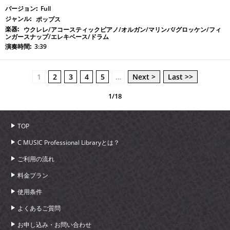
Full
ポップス
ウクレレ/アコースティックピアノ/オルガン/マリンバ/グロッケン/フィ
ンガースナップ/エレキベース/ドラム
3:39
1
2
3
4
5
…
Next >
Last >>
1/18
TOP
C MUSIC Professional Libraryとは？
ご利用の流れ
料金プラン
使用条件
よくあるご質問
お申し込み・お問い合わせ