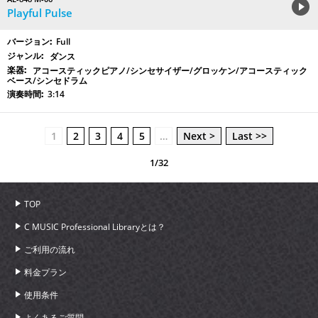
Playful Pulse
Full
ダンス
アコースティックピアノ/シンセサイザー/グロッケン/アコースティック
ベース/シンセドラム
3:14
1
2
3
4
5
…
Next >
Last >>
1/32
TOP
C MUSIC Professional Libraryとは？
ご利用の流れ
料金プラン
使用条件
よくあるご質問