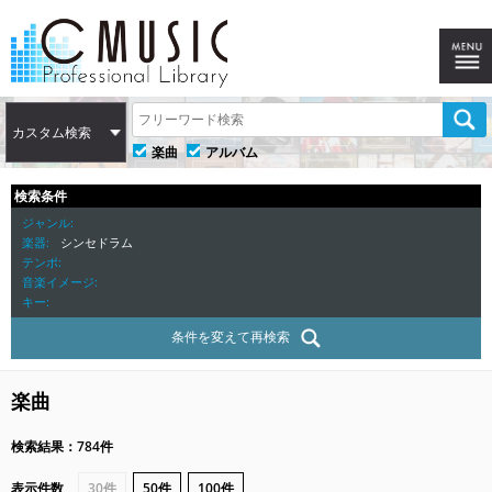
カスタム検索
楽曲
アルバム
検索条件
ジャンル
楽器
シンセドラム
テンポ
音楽イメージ
キー
条件を変えて再検索
楽曲
検索結果：784件
表示件数
30件
50件
100件