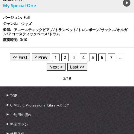
My Special One
Full
ジャズ
アコースティックピアノ/トランペット/トロンボーン/サックス/オルガ
ン/アコースティックベース/ドラム
3:10
<< First
< Prev
1
2
3
4
5
6
7
…
Next >
Last >>
3/18
TOP
C MUSIC Professional Libraryとは？
ご利用の流れ
料金プラン
使用条件