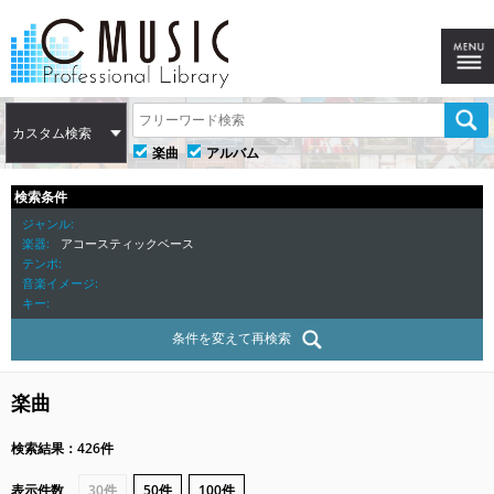
カスタム検索
楽曲
アルバム
検索条件
ジャンル
楽器
アコースティックベース
テンポ
音楽イメージ
キー
条件を変えて再検索
楽曲
検索結果：426件
表示件数
30件
50件
100件