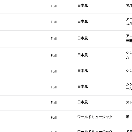
日本風
琴/
Full
ア
日本風
Full
ス/
ア
日本風
Full
三
シ
日本風
Full
八
日本風
シ
Full
シ
日本風
Full
ー/
日本風
ス
Full
ワールドミュージック
琴
Full
ワールドミュージック
ド