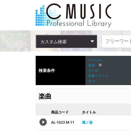
カスタム検索
ジャンル
楽器
琴
検索条件
テンポ
音楽イメージ
キー
楽曲
商品コード
タイトル
AL-1023 M-11
壇ノ浦