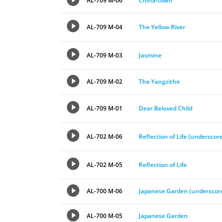
AL-709 M-06
China-town
AL-709 M-04
The Yellow River
AL-709 M-03
Jasmine
AL-709 M-02
The Yangzithe
AL-709 M-01
Dear Beloved Child
AL-702 M-06
Reflection of Life (underscor
AL-702 M-05
Reflection of Life
AL-700 M-06
Japanese Garden (underscor
AL-700 M-05
Japanese Garden