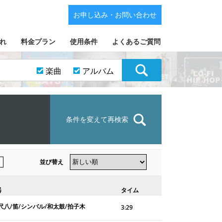
お申し込み・お問い合わせ
れ
料金プラン
使用条件
よくあるご質問
楽曲
アルバム
条件を変えて再検索
並び替え
器
タイム
尺八/笛/シンバル/和太鼓/拍子木
3:29