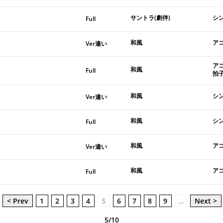
サントラ(劇伴)
シ
Full
和風
ア
Ver違い
アコ
和風
Full
拍
和風
シ
Ver違い
和風
シ
Full
和風
ア
Ver違い
和風
ア
Full
< Prev
1
2
3
4
5
6
7
8
9
…
Next >
5/10