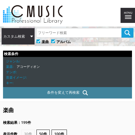
カスタム検索
楽曲
アルバム
検索条件
ジャンル
楽器
アコーディオン
テンポ
音楽イメージ
キー
条件を変えて再検索
楽曲
検索結果：199件
表示件数
30件
50件
100件