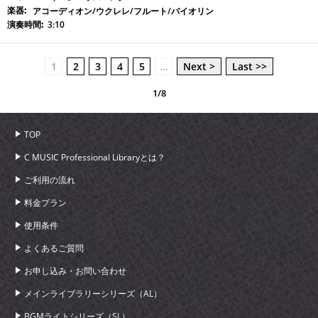
アコーディオン/ウクレレ/フルート/バイオリン
3:10
1
2
3
4
5
…
Next >
Last >>
1/8
TOP
C MUSIC Professional Libraryとは？
ご利用の流れ
料金プラン
使用条件
よくあるご質問
お申し込み・お問い合わせ
メインライブラリーシリーズ（AL）
BGMライトシリーズ（SL）