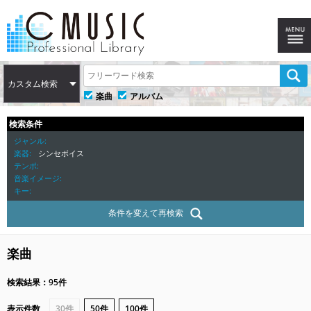
カスタム検索
楽曲
アルバム
検索条件
ジャンル
楽器
シンセボイス
テンポ
音楽イメージ
キー
条件を変えて再検索
楽曲
検索結果：95件
表示件数
30件
50件
100件