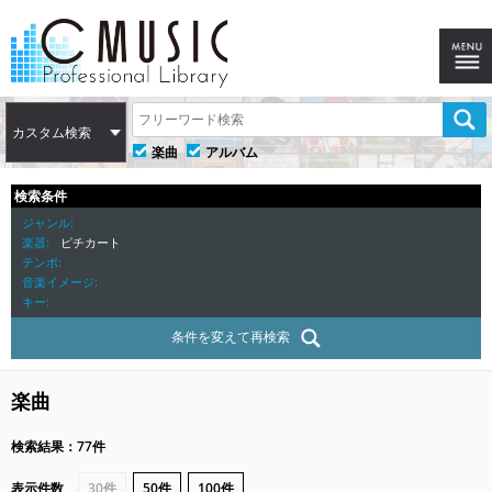
カスタム検索
楽曲
アルバム
検索条件
ジャンル
楽器
ピチカート
テンポ
音楽イメージ
キー
条件を変えて再検索
楽曲
検索結果：77件
表示件数
30件
50件
100件