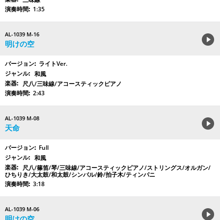
1:35
AL-1039 M-16
明けの空
ライトVer.
和風
尺八/三味線/アコースティックピアノ
2:43
AL-1039 M-08
天命
Full
和風
尺八/篠笛/琴/三味線/アコースティックピアノ/ストリングス/オルガン/
ひちりき/大太鼓/和太鼓/シンバル/鈴/拍子木/ティンパニ
3:18
AL-1039 M-06
明けの空