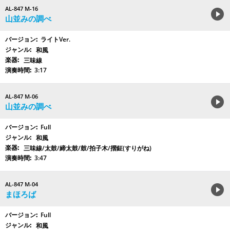
AL-847 M-16
山並みの調べ
ライトVer.
和風
三味線
3:17
AL-847 M-06
山並みの調べ
Full
和風
三味線/太鼓/締太鼓/鼓/拍子木/摺鉦(すりがね)
3:47
AL-847 M-04
まほろば
Full
和風