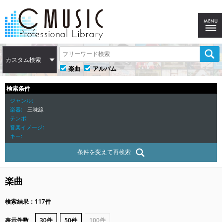
カスタム検索
楽曲
アルバム
検索条件
ジャンル
楽器
三味線
テンポ
音楽イメージ
キー
条件を変えて再検索
楽曲
検索結果：117件
表示件数
30件
50件
100件