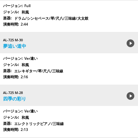
Full
和風
ドラム/シンセベース/琴/尺八/三味線/大太鼓
2:44
AL-725 M-30
夢追い道中
Ver違い
和風
エレキギター/琴/尺八/三味線
2:16
AL-725 M-28
四季の彩り
Ver違い
和風
エレクトリックピアノ/三味線
2:13