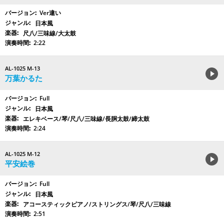
Ver違い
日本風
尺八/三味線/大太鼓
2:22
AL-1025 M-13
万葉かるた
Full
日本風
エレキベース/琴/尺八/三味線/長胴太鼓/締太鼓
2:24
AL-1025 M-12
平安絵巻
Full
日本風
アコースティックピアノ/ストリングス/琴/尺八/三味線
2:51