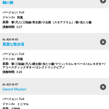
鶴の舞
Full
和風
箏/尺八/三味線/和太鼓/小太鼓（スネアドラム）/鼓/当たり鐘
3:27
AL-826 M-03
風雅な散歩道
Full
和風
箏/三味線/尺八/締太鼓/当たり鐘/マリンバ/エレキベース/エレキギター/
アコースティックギター/エレクトリックピアノ
3:26
AL-825 M-07
Sword Master
Full
ミニマル
三味線