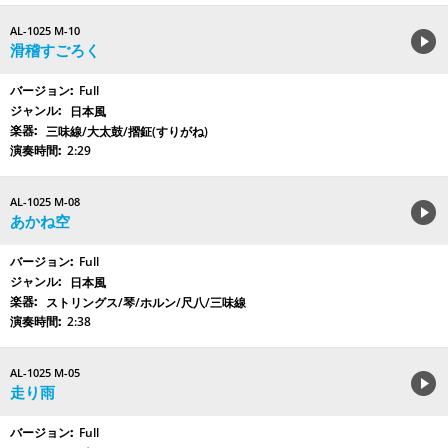
AL-1025 M-10
滑稽すごろく
Full
日本風
三味線/大太鼓/摺鉦(すりがね)
2:29
AL-1025 M-08
あかね空
Full
日本風
ストリングス/琴/ホルン/尺八/三味線
2:38
AL-1025 M-05
走り雨
Full