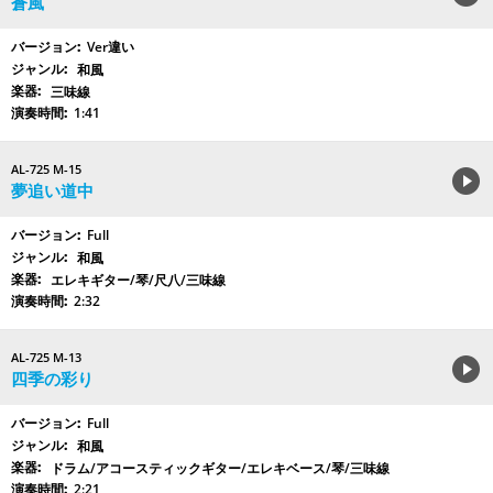
蒼風
Ver違い
和風
三味線
1:41
AL-725 M-15
夢追い道中
Full
和風
エレキギター/琴/尺八/三味線
2:32
AL-725 M-13
四季の彩り
Full
和風
ドラム/アコースティックギター/エレキベース/琴/三味線
2:21