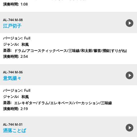
1:08
AL-744 M-08
江戸切子
Full
和風
ドラム/アコースティックベース/三味線/和太鼓/篠笛/摺鉦(すりがね)
2:54
AL-744 M-06
意気揚々
Full
和風
エレキギター/ドラム/エレキベース/パーカッション/三味線
2:19
AL-744 M-01
洒落ことば