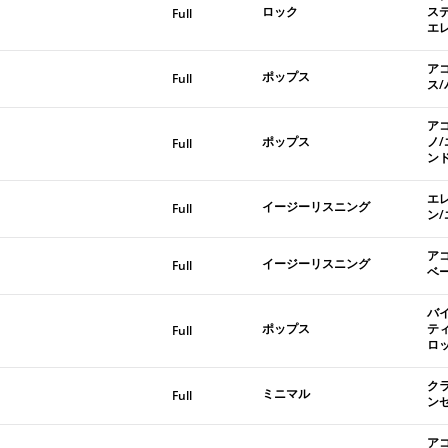
ロック
ス
Full
エ
ア
ポップス
Full
ス
ア
ポップス
ノ
Full
ン
エ
イージーリスニング
Full
ン
ア
イージーリスニング
Full
ベ
バ
ポップス
テ
Full
ロ
ク
ミニマル
Full
ン
ア