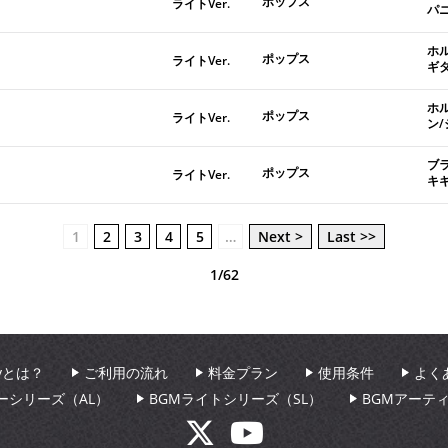
ポップス
ライトVer.
パ
ホ
ポップス
ライトVer.
ギ
ホ
ポップス
ライトVer.
ン
ブ
ポップス
ライトVer.
キ
1
2
3
4
5
…
Next >
Last >>
1/62
aryとは？
ご利用の流れ
料金プラン
使用条件
よく
ーシリーズ（AL）
BGMライトシリーズ（SL）
BGMアーテ