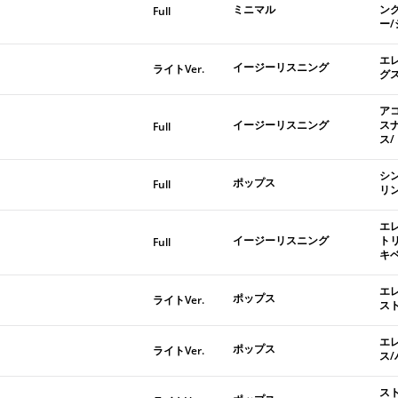
ミニマル
ン
Full
ー
エ
イージーリスニング
ライトVer.
グ
ア
イージーリスニング
ス
Full
ス
シ
ポップス
Full
リ
エ
イージーリスニング
ト
Full
キ
エ
ポップス
ライトVer.
ス
エ
ポップス
ライトVer.
ス
ス