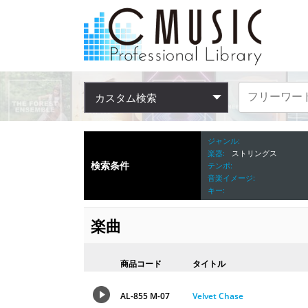
カスタム検索
ジャンル
楽器
ストリングス
検索条件
テンポ
音楽イメージ
キー
楽曲
商品コード
タイトル
AL-855 M-07
Velvet Chase