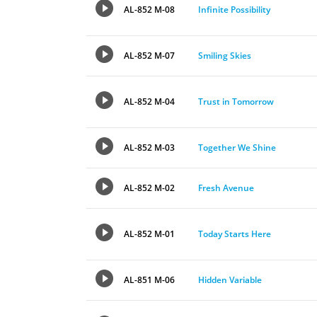
AL-852 M-08
Infinite Possibility
AL-852 M-07
Smiling Skies
AL-852 M-04
Trust in Tomorrow
AL-852 M-03
Together We Shine
AL-852 M-02
Fresh Avenue
AL-852 M-01
Today Starts Here
AL-851 M-06
Hidden Variable