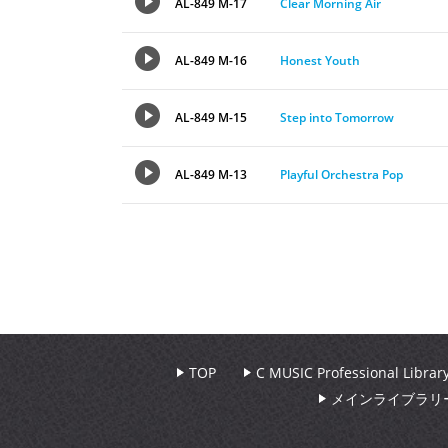
AL-849 M-17
Clear Morning Air
AL-849 M-16
Honest Youth
AL-849 M-15
Step into Tomorrow
AL-849 M-13
Playful Orchestra Pop
TOP
C MUSIC Professional Libr
メインライブラリ