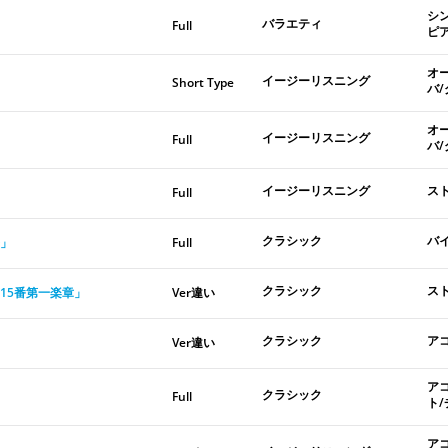
シ
バラエティ
Full
ピ
オ
イージーリスニング
Short Type
バ
オ
イージーリスニング
Full
バ
イージーリスニング
ス
Full
クラシック
バ
」
Full
クラシック
ス
15番第一楽章」
Ver違い
クラシック
ア
Ver違い
ア
クラシック
Full
ト
ア