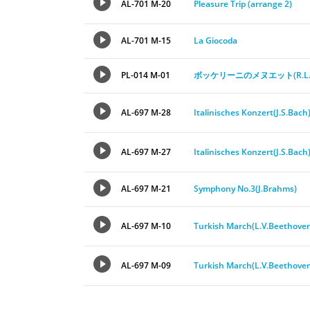
AL-701 M-20
Pleasure Trip (arrange 2)
AL-701 M-15
La Giocoda
PL-014 M-01
ボッケリーニのメヌエット(R.L
AL-697 M-28
Italinisches Konzert(J.S.Bach
AL-697 M-27
Italinisches Konzert(J.S.Bach
AL-697 M-21
Symphony No.3(J.Brahms)
AL-697 M-10
Turkish March(L.V.Beethove
AL-697 M-09
Turkish March(L.V.Beethove