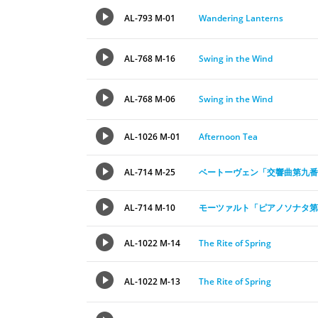
AL-793 M-01
Wandering Lanterns
AL-768 M-16
Swing in the Wind
AL-768 M-06
Swing in the Wind
AL-1026 M-01
Afternoon Tea
AL-714 M-25
ベートーヴェン「交響曲第九番
AL-714 M-10
モーツァルト「ピアノソナタ第
AL-1022 M-14
The Rite of Spring
AL-1022 M-13
The Rite of Spring