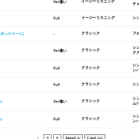
イージーリスニング
Ver違い
チ
イージーリスニング
シ
Full
クラシック
フ
.ボッケリーニ)
-
シ
クラシック
)
Ver違い
ク
シ
クラシック
)
Full
ン
クラシック
シ
Full
シ
クラシック
n)
Ver違い
ム
シ
クラシック
n)
Full
ン
1
2
3
Next >
Last >>