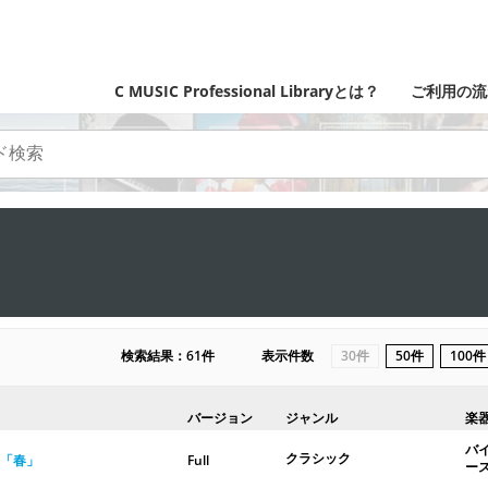
C MUSIC Professional Libraryとは？
ご利用の流
検索結果：61件
表示件数
30件
50件
100件
バージョン
ジャンル
楽
バ
クラシック
「春」
Full
ー