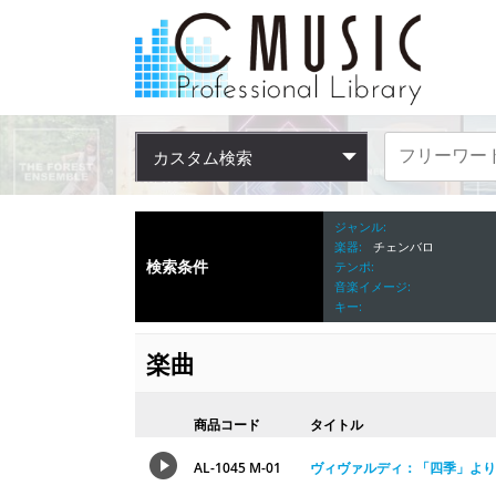
カスタム検索
ジャンル
楽器
チェンバロ
検索条件
テンポ
音楽イメージ
キー
楽曲
商品コード
タイトル
AL-1045 M-01
ヴィヴァルディ：「四季」より