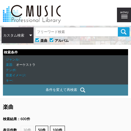
カスタム検索
楽曲
アルバム
検索条件
ジャンル
楽器
オーケストラ
テンポ
音楽イメージ
キー
条件を変えて再検索
楽曲
検索結果：600件
表示件数
30件
50件
100件