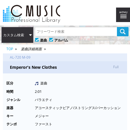
カスタム検索
楽曲
アルバム
TOP
楽曲詳細画面
AL-720 M-09
Emperor's New Clothes
Full
区分
楽曲
時間
2:01
ジャンル
バラエティ
楽器
アコースティックピアノ/ストリングス/パーカッション
キー
メジャー
テンポ
ファースト