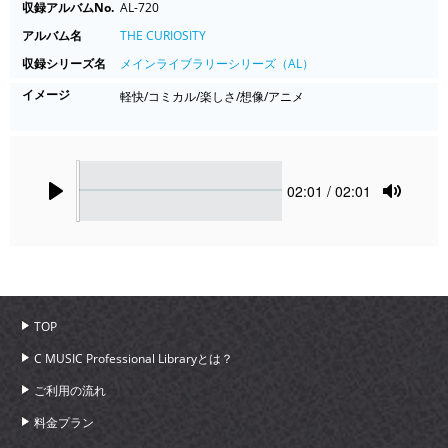
収録アルバムNo.
AL-720
アルバム名
THE CURIOSITY
収録シリーズ名
メインライブラリーシリーズ（AL）
イメージ
軽快/コミカル/楽しさ/想像/アニメ
Seek
Current
02:01
/ 02:01
time
Play
Toggle
Mute
TOP
C MUSIC Professional Libraryとは？
ご利用の流れ
料金プラン