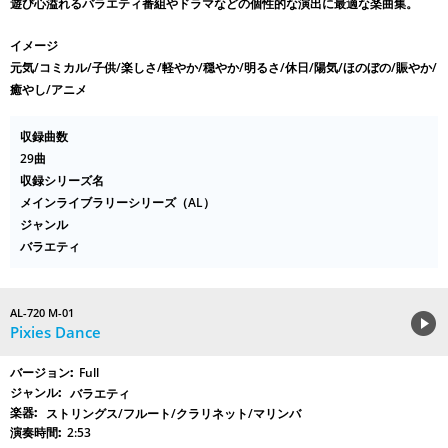
遊び心溢れるバラエティ番組やドラマなどの個性的な演出に最適な楽曲集。
イメージ
元気/コミカル/子供/楽しさ/軽やか/穏やか/明るさ/休日/陽気/ほのぼの/賑やか/
癒やし/アニメ
収録曲数
29曲
収録シリーズ名
メインライブラリーシリーズ（AL）
ジャンル
バラエティ
AL-720 M-01
Pixies Dance
Full
バラエティ
ストリングス/フルート/クラリネット/マリンバ
2:53