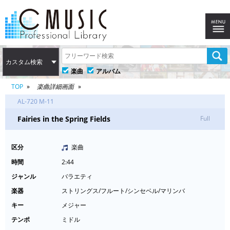
カスタム検索
楽曲
アルバム
TOP
楽曲詳細画面
AL-720 M-11
Fairies in the Spring Fields
Full
区分
楽曲
時間
2:44
ジャンル
バラエティ
楽器
ストリングス/フルート/シンセベル/マリンバ
キー
メジャー
テンポ
ミドル