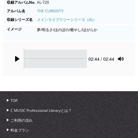
収録アルバムNo.
AL-720
アルバム名
THE CURIOSITY
収録シリーズ名
メインライブラリーシリーズ（AL）
イメージ
夢/明るさ/ほのぼの/癒やし/ほがらか
Seek
Current
02:44
/ 02:44
time
Play
Toggle
Mute
TOP
C MUSIC Professional Libraryとは？
ご利用の流れ
料金プラン