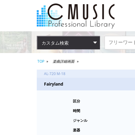
カスタム検索
TOP
楽曲詳細画面
AL-720 M-18
Fairyland
区分
時間
ジャンル
楽器