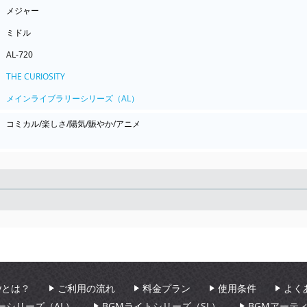
メジャー
ミドル
AL-720
THE CURIOSITY
メインライブラリーシリーズ（AL）
コミカル/楽しさ/陽気/賑やか/アニメ
Seek
aryとは？
ご利用の流れ
料金プラン
使用条件
よく
ーシリーズ（AL）
BGMライトシリーズ（SL）
BGMアーテ