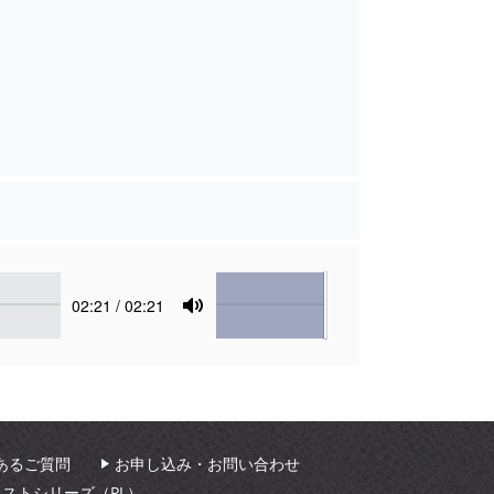
Volume
Current
02:21
/ 02:21
time
Toggle
Mute
あるご質問
お申し込み・お問い合わせ
ィストシリーズ（PL）