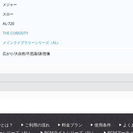
メジャー
スロー
AL-720
THE CURIOSITY
メインライブラリーシリーズ（AL）
広がり/大自然/不思議/謎/想像
Seek
aryとは？
ご利用の流れ
料金プラン
使用条件
よく
ーシリーズ（AL）
BGMライトシリーズ（SL）
BGMアーテ