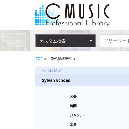
カスタム検索
TOP
楽曲詳細画面
AL-720 M-24
Sylvan Echoes
区分
時間
ジャンル
楽器