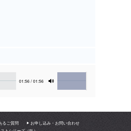
Volume
Current
01:56
/ 01:56
time
Toggle
Mute
あるご質問
お申し込み・お問い合わせ
ィストシリーズ（PL）