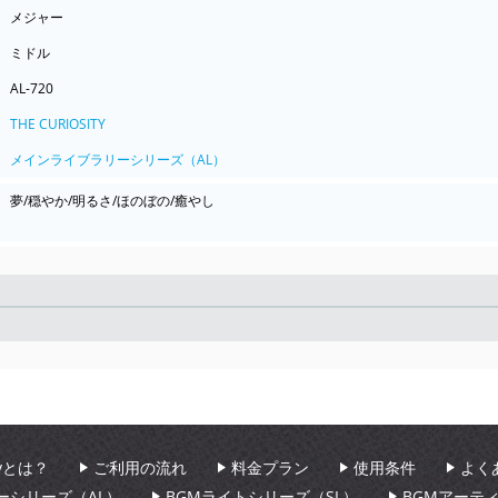
メジャー
ミドル
AL-720
THE CURIOSITY
メインライブラリーシリーズ（AL）
夢/穏やか/明るさ/ほのぼの/癒やし
Seek
aryとは？
ご利用の流れ
料金プラン
使用条件
よく
ーシリーズ（AL）
BGMライトシリーズ（SL）
BGMアーテ