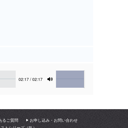
Volume
Current
02:17
/ 02:17
time
Toggle
Mute
あるご質問
お申し込み・お問い合わせ
ィストシリーズ（PL）