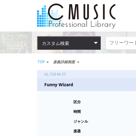
カスタム検索
TOP
楽曲詳細画面
AL-720 M-27
Funny Wizard
区分
時間
ジャンル
楽器