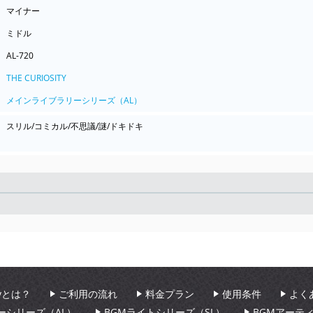
マイナー
ミドル
AL-720
THE CURIOSITY
メインライブラリーシリーズ（AL）
スリル/コミカル/不思議/謎/ドキドキ
Seek
aryとは？
ご利用の流れ
料金プラン
使用条件
よく
ーシリーズ（AL）
BGMライトシリーズ（SL）
BGMアーテ