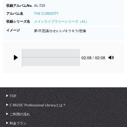
収録アルバムNo.
AL-720
アルバム名
THE CURIOSITY
収録シリーズ名
メインライブラリーシリーズ（AL）
イメージ
夢/不思議/かわいい/キラキラ/想像
Seek
Current
02:08
/ 02:08
time
Play
Toggle
Mute
TOP
C MUSIC Professional Libraryとは？
ご利用の流れ
料金プラン