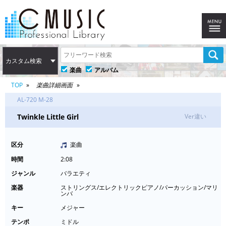
カスタム検索
楽曲
アルバム
TOP
楽曲詳細画面
AL-720 M-28
Twinkle Little Girl
Ver違い
区分
楽曲
時間
2:08
ジャンル
バラエティ
楽器
ストリングス/エレクトリックピアノ/パーカッション/マリ
ンバ
キー
メジャー
テンポ
ミドル