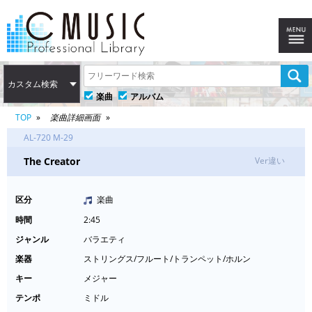
カスタム検索
楽曲
アルバム
TOP
楽曲詳細画面
AL-720 M-29
The Creator
Ver違い
区分
楽曲
時間
2:45
ジャンル
バラエティ
楽器
ストリングス/フルート/トランペット/ホルン
キー
メジャー
テンポ
ミドル