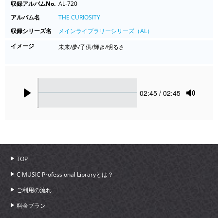
収録アルバムNo.
AL-720
アルバム名
THE CURIOSITY
収録シリーズ名
メインライブラリーシリーズ（AL）
イメージ
未来/夢/子供/輝き/明るさ
Seek
Current
02:45
/ 02:45
time
Play
Toggle
Mute
TOP
C MUSIC Professional Libraryとは？
ご利用の流れ
料金プラン