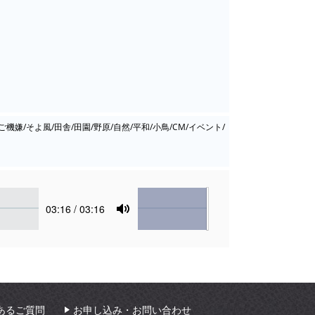
機嫌/そよ風/田舎/田園/野原/自然/平和/小鳥/CM/イベント/
Volume
Current
03:16
/ 03:16
time
Toggle
Mute
あるご質問
お申し込み・お問い合わせ