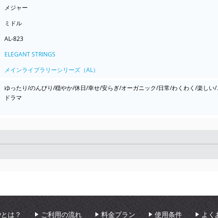
メジャー
ミドル
AL-823
ELEGANT STRINGS
メインライブラリーシリーズ（AL）
ゆったり/のんびり/穏やか/休日/幸せ/安らぎ/オーガニック/日常/わくわく/楽しい/ご
ドラマ
Seek
aryとは？
ご利用の流れ
料金プラン
使用条件
よく