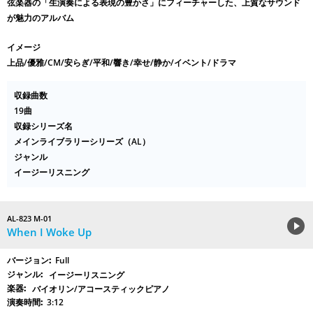
弦楽器の「生演奏による表現の豊かさ」にフィーチャーした、上質なサウンド
が魅力のアルバム
イメージ
上品/優雅/CM/安らぎ/平和/響き/幸せ/静か/イベント/ドラマ
収録曲数
19曲
収録シリーズ名
メインライブラリーシリーズ（AL）
ジャンル
イージーリスニング
AL-823 M-01
When I Woke Up
Full
イージーリスニング
バイオリン/アコースティックピアノ
3:12