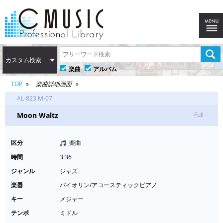
カスタム検索
楽曲
アルバム
TOP
楽曲詳細画面
AL-823 M-07
Moon Waltz
Full
区分
楽曲
時間
3:36
ジャンル
ジャズ
楽器
バイオリン/アコースティックピアノ
キー
メジャー
テンポ
ミドル