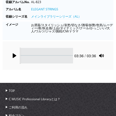
収録アルバムNo.
AL-823
アルバム名
ELEGANT STRINGS
収録シリーズ名
メインライブラリーシリーズ（AL）
イメージ
お洒落/スタイリッシュ/哀愁/切なさ/酒場/妖艶/色気/ムーデ
ィー/夜/疾走感/上品/ダイナミック/クール/かっこいい/大
人/ワルツ/ジャズ/挑戦/CM/ドラマ
Seek
Current
03:36
/ 03:36
time
Play
Toggle
Mute
TOP
C MUSIC Professional Libraryとは？
ご利用の流れ
料金プラン