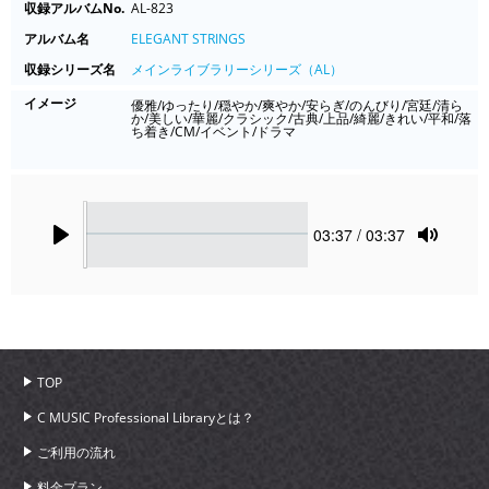
収録アルバムNo.
AL-823
アルバム名
ELEGANT STRINGS
収録シリーズ名
メインライブラリーシリーズ（AL）
イメージ
優雅/ゆったり/穏やか/爽やか/安らぎ/のんびり/宮廷/清ら
か/美しい/華麗/クラシック/古典/上品/綺麗/きれい/平和/落
ち着き/CM/イベント/ドラマ
Seek
Current
03:37
/ 03:37
time
Play
Toggle
Mute
TOP
C MUSIC Professional Libraryとは？
ご利用の流れ
料金プラン