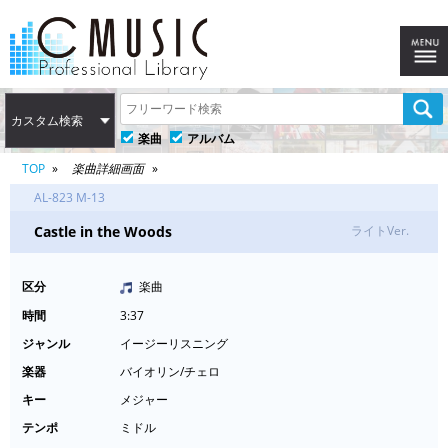
カスタム検索
楽曲
アルバム
TOP
楽曲詳細画面
AL-823 M-13
Castle in the Woods
ライトVer.
区分
楽曲
時間
3:37
ジャンル
イージーリスニング
楽器
バイオリン/チェロ
キー
メジャー
テンポ
ミドル