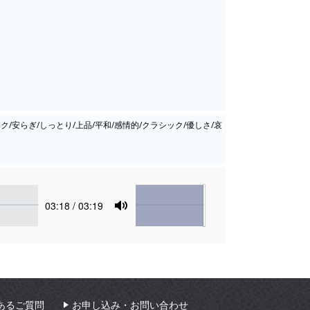
ク/安らぎ/しっとり/上品/平和/感情的/クラシック/優しさ/哀
Volume
Current
03:18
/ 03:19
time
Toggle
Mute
あるご質問
お申し込み・お問い合わせ