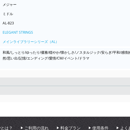
メジャー
ミドル
AL-823
ELEGANT STRINGS
メインライブラリーシリーズ（AL）
和風/しっとり/ゆったり/優雅/穏やか/懐かしさ/ノスタルジック/安らぎ/平和/感情的/
然/思い出/記憶/エンディング/愛情/CM/イベント/ドラマ
Seek
aryとは？
ご利用の流れ
料金プラン
使用条件
よく