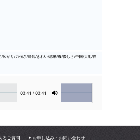
広がり/力強さ/綺麗/きれい/感動/母/優しさ/中国/大地/自
Volume
Current
03:41
/ 03:41
time
Toggle
Mute
あるご質問
お申し込み・お問い合わせ