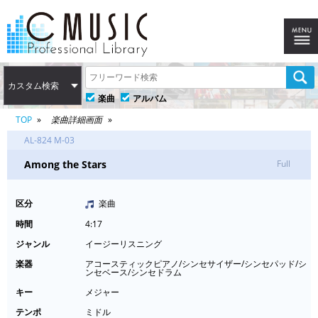
カスタム検索
楽曲
アルバム
TOP
楽曲詳細画面
AL-824 M-03
Among the Stars
Full
区分
楽曲
時間
4:17
ジャンル
イージーリスニング
楽器
アコースティックピアノ/シンセサイザー/シンセパッド/シ
ンセベース/シンセドラム
キー
メジャー
テンポ
ミドル