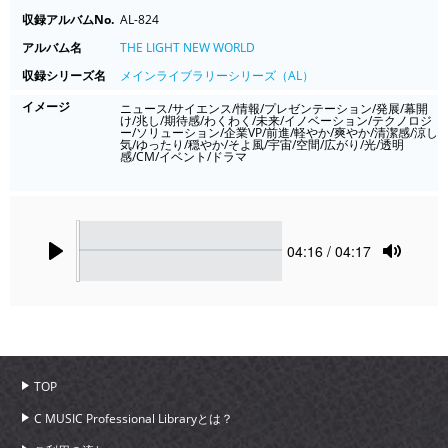
収録アルバムNo.
AL-824
アルバム名
THE LIGHT NEW WORLD
収録シリーズ名
メインライブラリーシリーズ（AL）
イメージ
ニュース/サイエンス/情報/プレゼンテーション/発展/幕開
け/兆し/期待感/わくわく/未来/イノベーション/テクノロジ
ー/ソリューション/企業VP/前進/軽やか/爽やか/清潔感/涼し
気/ゆったり/穏やか/そよ風/宇宙/空間/広がり/光/透明
感/CM/イベント/ドラマ
Seek
Current
04:16
/ 04:17
time
Play
Toggle
Mute
TOP
C MUSIC Professional Libraryとは？