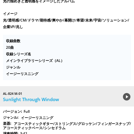
光の煌めきと透明感をイメージしたアルバム
イメージ
光/透明感/CM/ドラマ/期待感/爽やか/幕開け/希望/未来/宇宙/ソリューション/
企業VP/兆し
収録曲数
20曲
収録シリーズ名
メインライブラリーシリーズ（AL）
ジャンル
イージーリスニング
AL-824 M-01
Sunlight Through Window
Full
イージーリスニング
アコースティックギター/ストリングス/グロッケン/フィンガースナップ/
アコースティックベース/シンセドラム
3:42