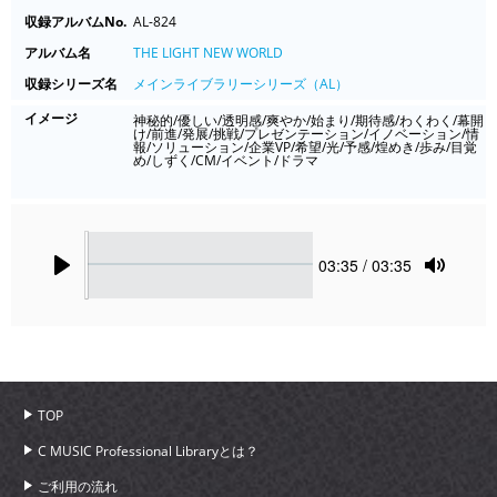
収録アルバムNo.
AL-824
アルバム名
THE LIGHT NEW WORLD
収録シリーズ名
メインライブラリーシリーズ（AL）
イメージ
神秘的/優しい/透明感/爽やか/始まり/期待感/わくわく/幕開
け/前進/発展/挑戦/プレゼンテーション/イノベーション/情
報/ソリューション/企業VP/希望/光/予感/煌めき/歩み/目覚
め/しずく/CM/イベント/ドラマ
Seek
Current
03:35
/ 03:35
time
Play
Toggle
Mute
TOP
C MUSIC Professional Libraryとは？
ご利用の流れ