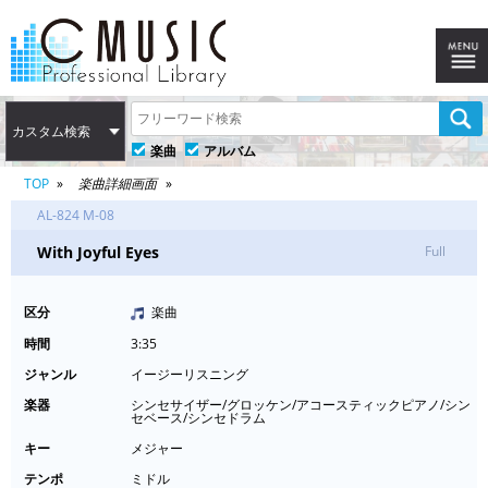
カスタム検索
楽曲
アルバム
TOP
楽曲詳細画面
AL-824 M-08
With Joyful Eyes
Full
区分
楽曲
時間
3:35
ジャンル
イージーリスニング
楽器
シンセサイザー/グロッケン/アコースティックピアノ/シン
セベース/シンセドラム
キー
メジャー
テンポ
ミドル