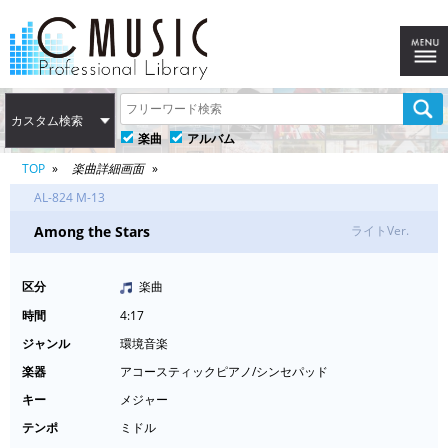
カスタム検索
楽曲
アルバム
TOP
楽曲詳細画面
AL-824 M-13
Among the Stars
ライトVer.
区分
楽曲
時間
4:17
ジャンル
環境音楽
楽器
アコースティックピアノ/シンセパッド
キー
メジャー
テンポ
ミドル