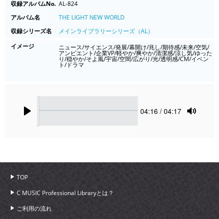
収録アルバムNo.
AL-824
アルバム名
THE LIGHT NEW WORLD
収録シリーズ名
メインライブラリーシリーズ（AL）
イメージ
ニュース/サイエンス/発展/幕開け/兆し/期待感/未来/空気/
アンビエント/企業VP/軽やか/爽やか/清潔感/涼し気/ゆった
り/穏やか/そよ風/宇宙/空間/広がり/光/透明感/CM/イベン
ト/ドラマ
Seek
Current
04:16
/ 04:17
time
Play
Toggle
Mute
TOP
C MUSIC Professional Libraryとは？
ご利用の流れ