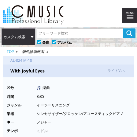
カスタム検索
楽曲
アルバム
TOP
楽曲詳細画面
AL-824 M-18
With Joyful Eyes
ライトVer.
区分
楽曲
時間
3:35
ジャンル
イージーリスニング
楽器
シンセサイザー/グロッケン/アコースティックピアノ
キー
メジャー
テンポ
ミドル