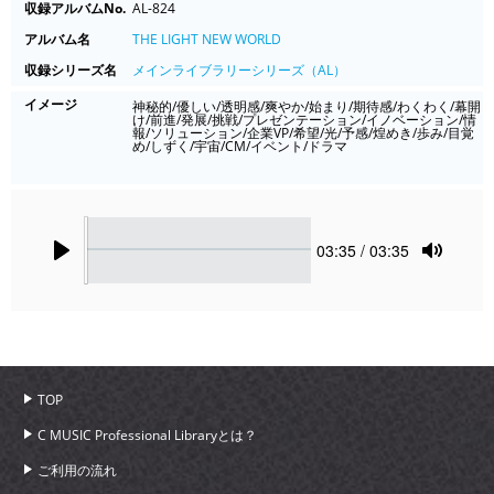
収録アルバムNo.
AL-824
アルバム名
THE LIGHT NEW WORLD
収録シリーズ名
メインライブラリーシリーズ（AL）
イメージ
神秘的/優しい/透明感/爽やか/始まり/期待感/わくわく/幕開
け/前進/発展/挑戦/プレゼンテーション/イノベーション/情
報/ソリューション/企業VP/希望/光/予感/煌めき/歩み/目覚
め/しずく/宇宙/CM/イベント/ドラマ
Seek
Current
03:35
/ 03:35
time
Play
Toggle
Mute
TOP
C MUSIC Professional Libraryとは？
ご利用の流れ