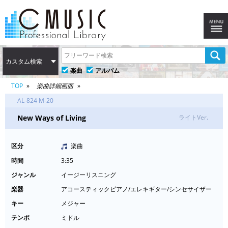
カスタム検索
楽曲
アルバム
TOP
楽曲詳細画面
AL-824 M-20
New Ways of Living
ライトVer.
区分
楽曲
時間
3:35
ジャンル
イージーリスニング
楽器
アコースティックピアノ/エレキギター/シンセサイザー
キー
メジャー
テンポ
ミドル