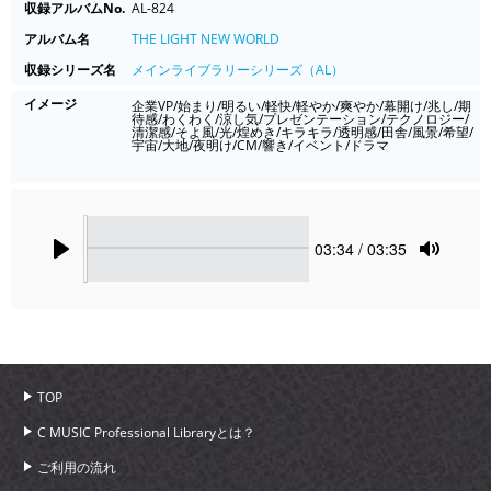
収録アルバムNo.
AL-824
アルバム名
THE LIGHT NEW WORLD
収録シリーズ名
メインライブラリーシリーズ（AL）
イメージ
企業VP/始まり/明るい/軽快/軽やか/爽やか/幕開け/兆し/期
待感/わくわく/涼し気/プレゼンテーション/テクノロジー/
清潔感/そよ風/光/煌めき/キラキラ/透明感/田舎/風景/希望/
宇宙/大地/夜明け/CM/響き/イベント/ドラマ
Seek
Current
03:34
/ 03:35
time
Play
Toggle
Mute
TOP
C MUSIC Professional Libraryとは？
ご利用の流れ