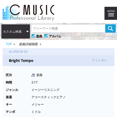
カスタム検索
楽曲
アルバム
TOP
楽曲詳細画面
AL-850 M-20
Bright Tempo
ライトVer.
区分
楽曲
時間
3:17
ジャンル
イージーリスニング
楽器
アコースティックピアノ
キー
メジャー
テンポ
ミドル