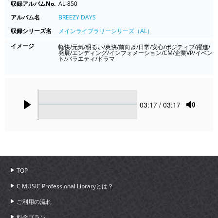
収録アルバムNo.
AL-850
アルバム名
BREEZY DAYS
収録シリーズ名
メインライブラリーシリーズ（AL）
イメージ
軽快/元気/明るい/爽快/前向き/日常/安心/ポジティブ/躍進/
発展/エンディング/インフォメーション/CM/企業VP/イベン
ト/バラエティ/ドラマ
Seek
Current
03:17
/ 03:17
time
Play
Toggle
Mute
TOP
C MUSIC Professional Libraryとは？
ご利用の流れ
料金プラン