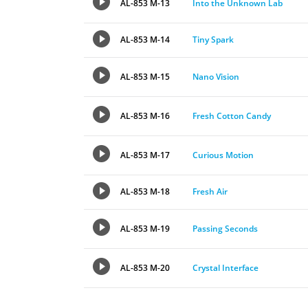
AL-853 M-13
Into the Unknown Lab
AL-853 M-14
Tiny Spark
AL-853 M-15
Nano Vision
AL-853 M-16
Fresh Cotton Candy
AL-853 M-17
Curious Motion
AL-853 M-18
Fresh Air
AL-853 M-19
Passing Seconds
AL-853 M-20
Crystal Interface